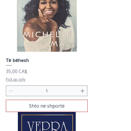
Të bëhesh
Price
35,00 CA$
Pick up only
Shto në shportë