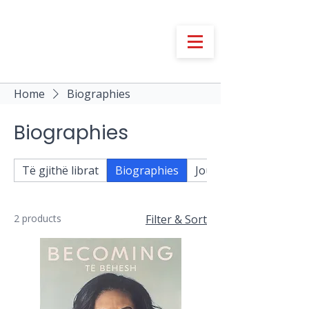
Home
Biographies
Biographies
Të gjithë librat
Biographies
Journalism
2 products
Filter & Sort