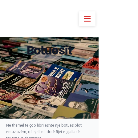
Botuesit
Në themel të çdo libri është një botues plot
entuziazëm, që sjell në dritë fijet e gjalla të