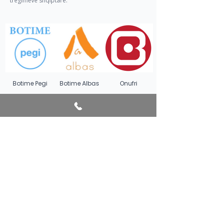
tregimeve shqiptare.
Botime Pegi
Botime Albas
Onufri
@2026 Festivali Shqiptar i
Librit
Mundësuar