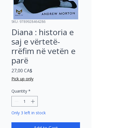
SKU: 9789928464286
Diana : historia e
saj e vërtetë-
rrëfim në vetën e
parë
Price
27,00 CA$
Pick up only
Quantity
*
Only 3 left in stock