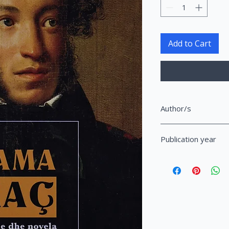
Add to Cart
Author/s
Puškin, Aleksandr Se
Publication year
2016