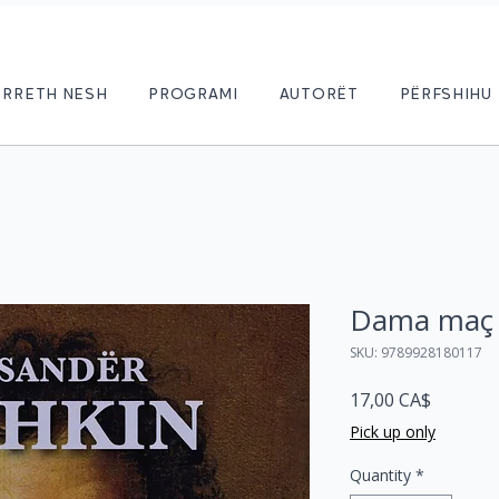
RRETH NESH
PROGRAMI
AUTORËT
PËRFSHIHU
Dama maç
SKU: 9789928180117
Price
17,00 CA$
Pick up only
Quantity
*