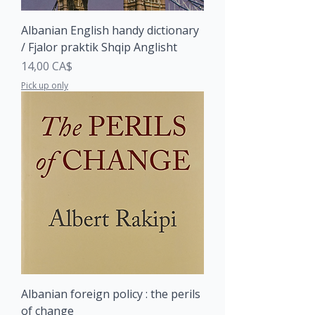
Albanian English handy dictionary
/ Fjalor praktik Shqip Anglisht
Price
14,00 CA$
Pick up only
Albanian foreign policy : the perils
of change