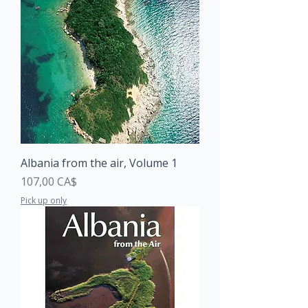
Albania from the air, Volume 1
Price
107,00 CA$
Pick up only