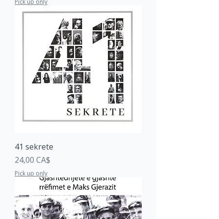
Pick up only
41 sekrete
Price
24,00 CA$
Pick up only