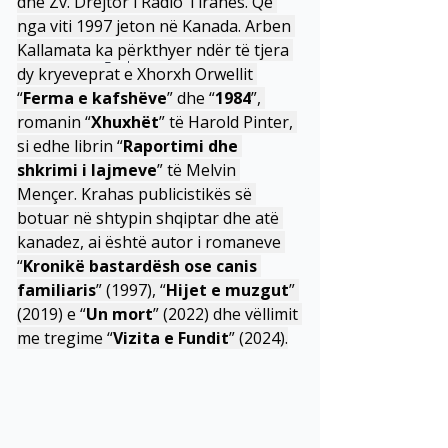
dhe Zv. Drejtor i Radio Tiranës. Që 
nga viti 1997 jeton në Kanada. Arben 
Kallamata ka përkthyer ndër të tjera 
< Back
dy kryeveprat e Xhorxh Orwellit 
“
Ferma e kafshëve
” dhe “
1984
”, 
romanin “
Xhuxhët
” të Harold Pinter, 
si edhe librin “
Raportimi dhe 
shkrimi i lajmeve
” të Melvin 
Mençer. Krahas publicistikës së 
botuar në shtypin shqiptar dhe atë 
kanadez, ai është autor i romaneve 
“
Kronikë bastardësh ose canis 
familiaris
” (1997), “
Hijet e muzgut
” 
(2019) e “
Un mort
” (2022) dhe vëllimit 
me tregime “
Vizita e Fundit
” (2024).