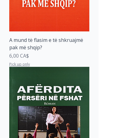
A mund të flasim e të shkruajmë
pak më shqip?
Price
6,00 CA$
Pick up only