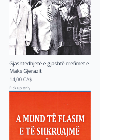
Gjashtëdhjetë e gjashtë rrefimet e
Maks Gjerazit
Price
14,00 CA$
Pick up only