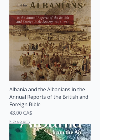
Albania and the Albanians in the
Annual Reports of the British and
Foreign Bible
Price
43,00 CA$
Pick up only