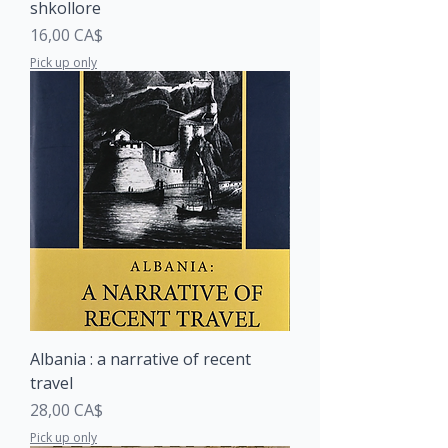
shkollore
Price
16,00 CA$
Pick up only
Albania : a narrative of recent
travel
Price
28,00 CA$
Pick up only