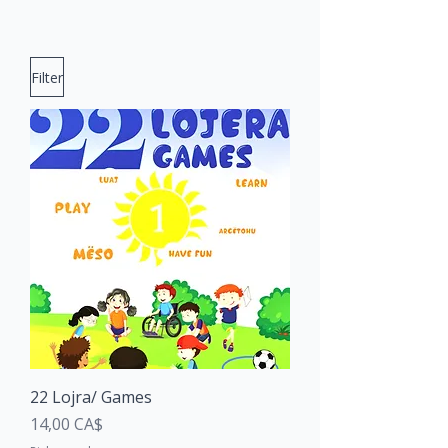
Filter
22 Lojra/ Games
Price
14,00 CA$