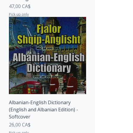
Price
47,00 CA$
Pick up only
Albanian-English Dictionary
(English and Albanian Edition) -
Softcover
Price
26,00 CA$
Pick up only