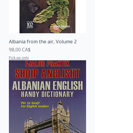
Albania from the air, Volume 2
Price
98,00 CA$
Pick up only