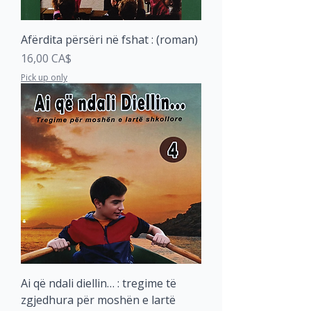
Afërdita përsëri në fshat : (roman)
Price
16,00 CA$
Pick up only
Ai që ndali diellin… : tregime të
zgjedhura për moshën e lartë