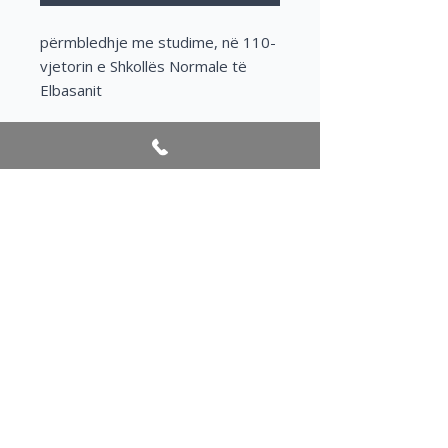
përmbledhje me studime, në 110-
vjetorin e Shkollës Normale të 
Elbasanit
Author/s
Plangarica, Tomor
Publication year
2019
@2026 Festivali Shqiptar i