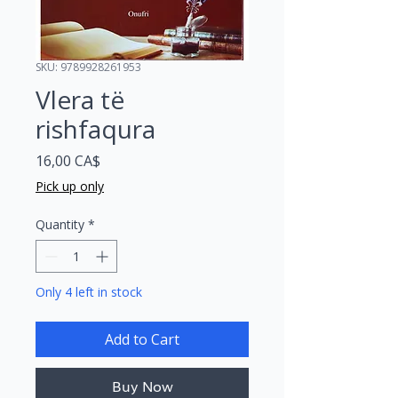
SKU: 9789928261953
Vlera të
rishfaqura
Price
16,00 CA$
Pick up only
Quantity
*
Only 4 left in stock
Add to Cart
Buy Now