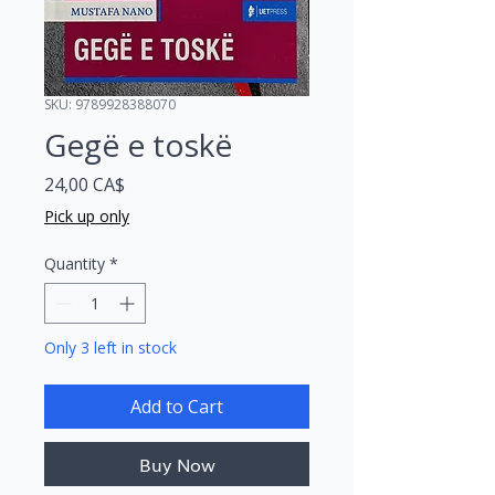
SKU: 9789928388070
Gegë e toskë
Price
24,00 CA$
Pick up only
Quantity
*
Only 3 left in stock
Add to Cart
Buy Now