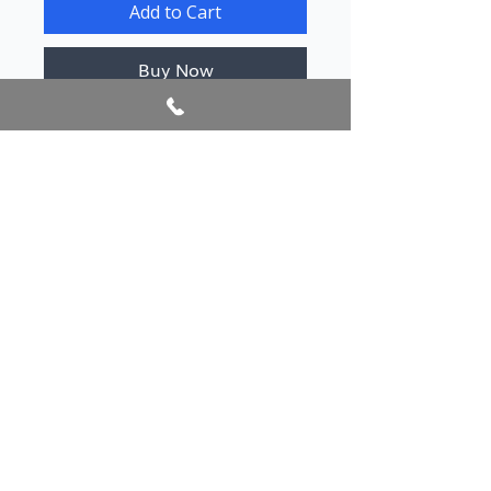
Add to Cart
Buy Now
Author/s
Bregu, Maliq
Publication year
@2026 AlbanianBookFest