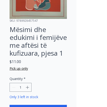
SKU: 9789928457547
Mësimi dhe
edukimi i femijëve
me aftësi të
kufizuara, pjesa 1
Price
$11.00
Pick up only
Quantity
*
Only 3 left in stock